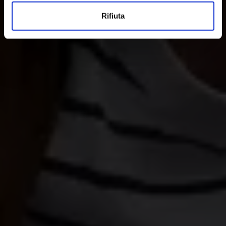
raccogliere informazioni sulla tua posizione
Rifiuta
geografica, con un'approssimazione di qualche
metro,
Identificare il tuo dispositivo, scansionandolo
attivamente alla ricerca di caratteristiche specifiche
(impronte digitali).
Approfondisci come vengono elaborati i tuoi dati personali
e imposta le tue preferenze nella
sezione dettagli
. Puoi
modificare o ritirare il tuo consenso in qualsiasi momento
dalla Dichiarazione sui cookie.
Utilizziamo i cookie per personalizzare contenuti ed
annunci, per fornire funzionalità dei social media e per
analizzare il nostro traffico. Condividiamo inoltre
informazioni sul modo in cui utilizza il nostro sito con i
nostri partner che si occupano di analisi dei dati web,
pubblicità e social media, i quali potrebbero combinarle
con altre informazioni che ha fornito loro o che hanno