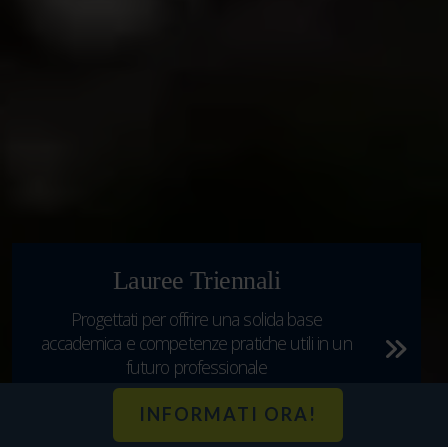
Lauree Triennali
Progettati per offrire una solida base
Per c
accademica e competenze pratiche utili in un
c
futuro professionale
INFORMATI ORA!
Esplora