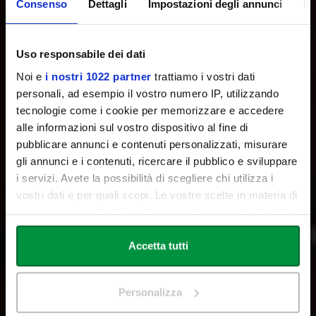
Consenso
Dettagli
Impostazioni degli annunci
In
Uso responsabile dei dati
Noi e
i nostri 1022 partner
trattiamo i vostri dati
personali, ad esempio il vostro numero IP, utilizzando
tecnologie come i cookie per memorizzare e accedere
Il presente
c
h
e
alle informazioni sul vostro dispositivo al fine di
pubblicare annunci e contenuti personalizzati, misurare
a
b
b
r
a
c
c
i
a
i
l
F
u
t
u
r
o
gli annunci e i contenuti, ricercare il pubblico e sviluppare
i servizi. Avete la possibilità di scegliere chi utilizza i
vostri dati e per quali scopi. Le vostre scelte in materia di
privacy sono applicabili solo su questa proprietà digitale
in cui avete effettuato le vostre scelte. È possibile
modificare o revocare il proprio consenso in qualsiasi
Accetta tutti
momento dalla Dichiarazione sui cookie o facendo clic
sull'icona di attivazione della privacy.
Personalizza
Con il tuo consenso, vorremmo anche: