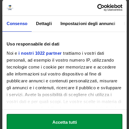
Durante l'evento avrai modo di approfondire tutti i percorsi di
studio offerti dal nostro Ateneo, dialogando direttamente con i
protagonisti della didattica e scoprendo le opportunità che la Link
Consenso
Dettagli
Impostazioni degli annunci
In
può offrirti per il tuo futuro.
Uso responsabile dei dati
Noi e
i nostri 1022 partner
trattiamo i vostri dati
personali, ad esempio il vostro numero IP, utilizzando
tecnologie come i cookie per memorizzare e accedere
REGISTRATI ORA!
alle informazioni sul vostro dispositivo al fine di
Gratuitamente e Senza Impegno
pubblicare annunci e contenuti personalizzati, misurare
gli annunci e i contenuti, ricercare il pubblico e sviluppare
i servizi. Avete la possibilità di scegliere chi utilizza i
vostri dati e per quali scopi. Le vostre scelte in materia di
NOME
privacy sono applicabili solo su questa proprietà digitale
in cui avete effettuato le vostre scelte. È possibile
modificare o revocare il proprio consenso in qualsiasi
Accetta tutti
COGNOME
momento dalla Dichiarazione sui cookie o facendo clic