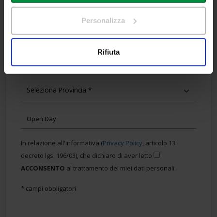
sull'icona di attivazione della privacy.
Personalizza
TELEFONO
Con il tuo consenso, vorremmo anche:
raccogliere informazioni sulla tua posizione
Rifiuta
EMAIL
geografica, con un'approssimazione di qualche
metro,
Identificare il tuo dispositivo, scansionandolo
attivamente alla ricerca di caratteristiche specifiche
(impronte digitali).
Approfondisci come vengono elaborati i tuoi dati personali
e imposta le tue preferenze nella
sezione dettagli
. Puoi
In relazione all'informativa (
Privacy Policy
, articolo 13
modificare o ritirare il tuo consenso in qualsiasi momento
dalla Dichiarazione sui cookie.
decreto lgs. 196/03), che dichiaro di aver letto
ACCONSENTO
al trattamento dei miei dati personali.
Utilizziamo i cookie per personalizzare contenuti ed
* campi obbligatori
annunci, per fornire funzionalità dei social media e per
analizzare il nostro traffico. Condividiamo inoltre
informazioni sul modo in cui utilizza il nostro sito con i