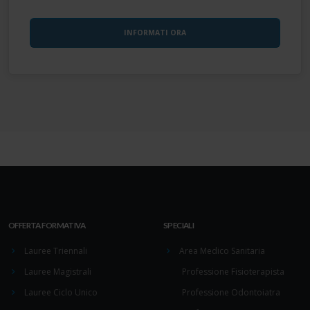
nostri partner che si occupano di analisi dei dati web,
pubblicità e social media, i quali potrebbero combinarle
con altre informazioni che ha fornito loro o che hanno
raccolto dal suo utilizzo dei loro servizi.
OFFERTA FORMATIVA
SPECIALI
Lauree Triennali
Area Medico Sanitaria
Lauree Magistrali
Professione Fisioterapista
Lauree Ciclo Unico
Professione Odontoiatra