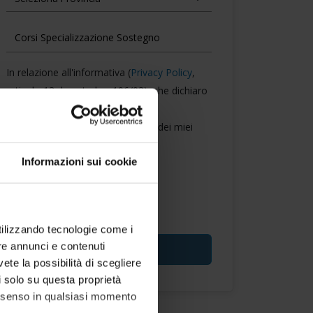
In relazione all'informativa (
Privacy Policy
,
articolo 13 decreto lgs. 196/03), che dichiaro
di aver letto
ACCONSENTO
al trattamento dei miei
dati personali.
Informazioni sui cookie
* campi obbligatori
utilizzando tecnologie come i
re annunci e contenuti
vete la possibilità di scegliere
li solo su questa proprietà
consenso in qualsiasi momento