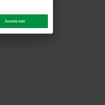
alche metro,
Accetta tutti
e specifiche (impronte
ezione dettagli
. Puoi
l media e per analizzare il
nostri partner che si occupano
azioni che ha fornito loro o