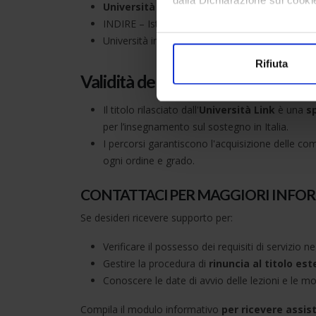
Università Link
e altri Atenei italiani in auto
INDIRE – Istituto Nazionale di Documentazion
Con il tuo consenso, vorrem
Università in convenzione con INDIRE
raccogliere informazi
Rifiuta
Identificare il tuo di
Validità del Titolo
digitali).
Approfondisci come vengono el
Il titolo rilasciato dall'
Università Link
è una
s
modificare o ritirare il tuo 
per l’insegnamento sul sostegno in Italia.
I percorsi garantiscono l'acquisizione delle c
Utilizziamo i cookie per perso
ogni ordine e grado.
nostro traffico. Condividiamo 
di analisi dei dati web, pubbl
CONTATTACI PER MAGGIORI INFO
che hanno raccolto dal suo uti
Se desideri ricevere supporto per:
Verificare il possesso dei requisiti di servizio ne
Gestire la procedura di
rinuncia al titolo est
Conoscere le date di avvio delle lezioni e le mod
Compila il modulo informativo
per ricevere assis