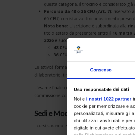
questa categoria, il tirocinio è considerato già
Percorso da 48 o 36 CFU (Art. 7):
riservato a
60 CFU) con istanza di riconoscimento presenta
Nota bene:
L'iscrizione è subordinata alla
rin
titolo estero da presentare entro il
16 marzo 
2026
e successiva
proroga del 10 marzo 20
48 CFU:
per i docenti privi di un anno di ser
36 CFU:
per chi ha maturato almeno un anno
Le attività formative dureranno
non meno di quat
Consenso
di laboratorio, tirocinio ed esami in presenza. È c
L'esame finale consiste in un
colloquio su un ela
Uso responsabile dei dati
commissione con membro esterno.
Noi e
i nostri 1022 partner
t
cookie per memorizzare e acce
Sedi e Modalità di svolgimento
personalizzati, misurare gli an
chi utilizza i vostri dati e pe
I corsi saranno erogati dalle seguenti istituzioni se
digitale in cui avete effettua
dalla Dichiarazione sui cookie