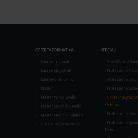
OFFERTA FORMATIVA
SPECIALI
Lauree Triennali
Area Medico Sanit
Lauree Magistrali
Professione Fisio
Lauree Ciclo Unico
Professione Odon
Master
Professione Oste
Master Primo Livello
Corso Integrazio
Osteopati
Master Secondo Livello
Professione Infer
Master Medico - Sanitari
Professione Igieni
Corsi Alta Formazione
Dentale