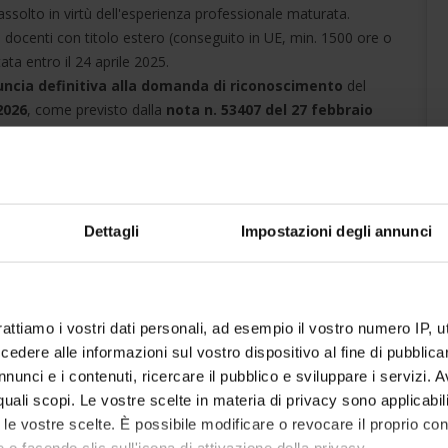
 assolto in virtù dell'esperienza professionale maturata.
i docenti con titolo estero (conseguito in UE, min. 1500 ore o
ta entro il 24 aprile 2025.
uncia definitiva alla domanda di riconoscimento
del
2026
, come previsto dalla
nota n. 53407 del 27 febbraio
26
vizio specifico in Italia (include 12 CFU di tirocinio).
 di servizio sul sostegno in Italia (tirocinio esonerato).
tro mesi
, con lezioni in
modalità online sincrona
e attività
Dettagli
Impostazioni degli annunci
onsentito un massimo del
10% di assenze
.
borato scritto
(caso di studio), valutato in trentesimi da una
rattiamo i vostri dati personali, ad esempio il vostro numero IP, 
dere alle informazioni sul vostro dispositivo al fine di pubblica
nunci e i contenuti, ricercare il pubblico e sviluppare i servizi. A
r quali scopi. Le vostre scelte in materia di privacy sono applicabi
condo disponibilità organizzata:
to le vostre scelte. È possibile modificare o revocare il proprio 
 o facendo clic sull'icona di attivazione della privacy.