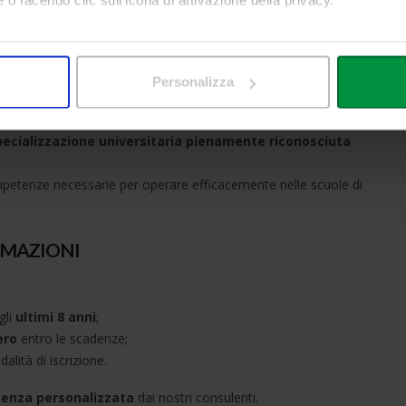
nomia
e, Innovazione e Ricerca Educativa
mo anche:
oni sulla tua posizione geografica, con un'approssimazione di qu
Personalizza
spositivo, scansionandolo attivamente alla ricerca di caratteristich
aborati i tuoi dati personali e imposta le tue preferenze nella
s
pecializzazione universitaria pienamente riconosciuta
consenso in qualsiasi momento dalla Dichiarazione sui cookie.
ompetenze necessarie per operare efficacemente nelle scuole di
nalizzare contenuti ed annunci, per fornire funzionalità dei socia
inoltre informazioni sul modo in cui utilizza il nostro sito con i 
icità e social media, i quali potrebbero combinarle con altre inform
RMAZIONI
lizzo dei loro servizi.
gli
ultimi 8 anni
;
ero
entro le scadenze;
alità di iscrizione.
tenza personalizzata
dai nostri consulenti.