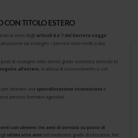
O CON TITOLO ESTERO
nati ai sensi degli
articoli 6 e 7 del Decreto-Legge
ecializzazione sul sostegno. I percorsi sono rivolti a due
posti di sostegno nello stesso grado scolastico (Articolo 6)
seguito all’estero
, in attesa di riconoscimento o con
a per ottenere una
specializzazione riconosciuta
e
erso percorsi formativi agevolati.
enti con almeno tre anni di servizio su posto di
egli
ultimi otto anni
nel medesimo grado di istruzione. Per