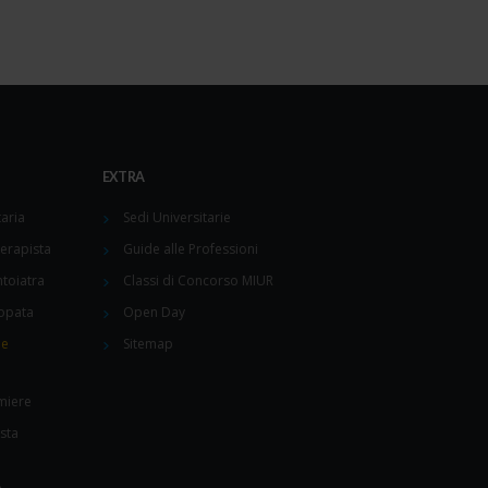
EXTRA
aria
Sedi Universitarie
terapista
Guide alle Professioni
toiatra
Classi di Concorso MIUR
opata
Open Day
ne
Sitemap
miere
sta