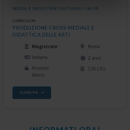
Identificare il tuo dispositivo, scansionandolo
MEDIA E INDUSTRIE CULTURALI LM-59
attivamente alla ricerca di caratteristiche specifiche
(impronte digitali).
CURRICULUM
Approfondisci come vengono elaborati i tuoi dati personali
PRODUZIONE CROSS-MEDIALE E
e imposta le tue preferenze nella
sezione dettagli
. Puoi
DIDATTICA DELLE ARTI
modificare o ritirare il tuo consenso in qualsiasi momento
Magistrale
Roma
dalla Dichiarazione sui cookie.
Italiano
2 anni
Utilizziamo i cookie per personalizzare contenuti ed
Accesso
120 CFU
annunci, per fornire funzionalità dei social media e per
libero
analizzare il nostro traffico. Condividiamo inoltre
informazioni sul modo in cui utilizza il nostro sito con i
nostri partner che si occupano di analisi dei dati web,
SCOPRI PIÙ
pubblicità e social media, i quali potrebbero combinarle
con altre informazioni che ha fornito loro o che hanno
raccolto dal suo utilizzo dei loro servizi.
INFORMATI ORA!