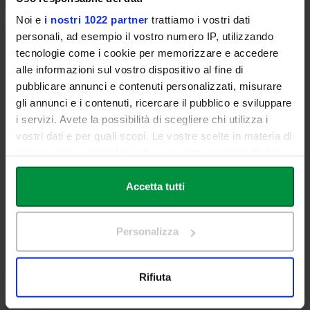
Noi e
i nostri 1022 partner
trattiamo i vostri dati
personali, ad esempio il vostro numero IP, utilizzando
tecnologie come i cookie per memorizzare e accedere
MEDIA E INDUSTRIE CULTURALI LM-59
alle informazioni sul vostro dispositivo al fine di
pubblicare annunci e contenuti personalizzati, misurare
CURRICULUM
gli annunci e i contenuti, ricercare il pubblico e sviluppare
VIDEOGAME INDUSTRY
i servizi. Avete la possibilità di scegliere chi utilizza i
Magistrale
Roma
vostri dati e per quali scopi. Le vostre scelte in materia di
privacy sono applicabili solo su questa proprietà digitale
Italiano
2 anni
in cui avete effettuato le vostre scelte. È possibile
Accesso
120 CFU
modificare o revocare il proprio consenso in qualsiasi
Accetta tutti
libero
momento dalla Dichiarazione sui cookie o facendo clic
sull'icona di attivazione della privacy.
Personalizza
SCOPRI PIÙ
Con il tuo consenso, vorremmo anche:
raccogliere informazioni sulla tua posizione
Rifiuta
geografica, con un'approssimazione di qualche
metro,