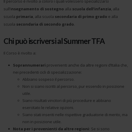
Il percorso è rivolto a coloro i quali volessero specializzarsi
sull’i
nsegnamento di sostegno
alla
scuola dell’infanzia
, alla
scuola
primaria
, alla scuola
secondaria di primo grado
e alla
scuola
secondaria di secondo grado
.
Chi può iscriversi al Summer TFA
Il Corso è rivolto a:
Soprannumerari
provenienti anche da altre regioni d’Italia che,
nei precedenti cicli di specializzazione:
Abbiano sospeso il percorso.
Non si siano iscritti al percorso, pur essendo in posizione
utile.
Siano risultati vincitori di più procedure e abbiano
esercitato le relative opzioni.
Siano stati inseriti nelle rispettive graduatorie di merito, ma
non in posizione utile.
Nota per i provenienti da altre regioni:
Se si sono