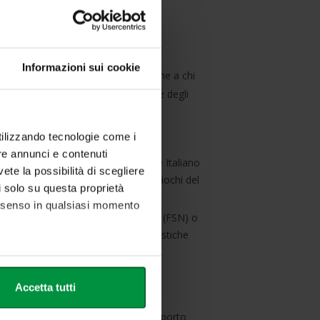
ario
Informazioni sui cookie
e e internazionale, ma è aperto anche a chi
oro carriera sportiva e la conclusione degli
utilizzando tecnologie come i
re annunci e contenuti
iliati al Comitato Olimpico Nazionale Italiano
vete la possibilità di scegliere
 Campionati Nazionali, Europei, Giochi del
li solo su questa proprietà
consenso in qualsiasi momento
so
federazioni sportive nazionali
(FSN) o
cipato a competizioni sportive agonistiche
ali, Giochi Olimpici e Paralimpici
alche metro,
Accetta tutti
e specifiche (impronte
 sport mettendo a disposizione un supporto