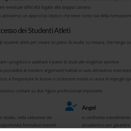
re eventuali difficoltà legate alla doppia carriera.
i attraverso un approccio olistico che tiene conto sia della formazion
cesso dei Studenti Atleti
i studenti atleti per creare un piano di studio su misura, che tenga co
re i progressi e adattare il piano di studi alle esigenze sportive
 possibilità di rivedere argomenti trattati in aula attraverso esercitaz
iesce a frequentare le lezioni o sostenere esami a causa di impegni spo
 possono contare su due figure professionali importanti:
Angel
lo studio, nella selezione dei
si confronta mensilmente c
tre opportunità formative nonché
accademico per garantire