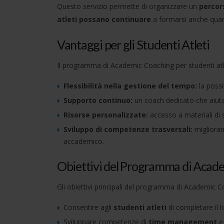
Questo servizio permette di organizzare un
percors
atleti possano continuare
a formarsi anche quan
Vantaggi per gli Studenti Atleti
Il programma di Academic Coaching per studenti atle
Flessibilità nella gestione del tempo:
la possi
Supporto continuo:
un coach dedicato che aiuta a
Risorse personalizzate:
accesso a materiali di st
Sviluppo di competenze trasversali:
miglioram
accademico.
Obiettivi del Programma di Acade
Gli obiettivi principali del programma di Academic C
Consentire agli
studenti atleti
di completare il l
Sviluppare competenze di
time management