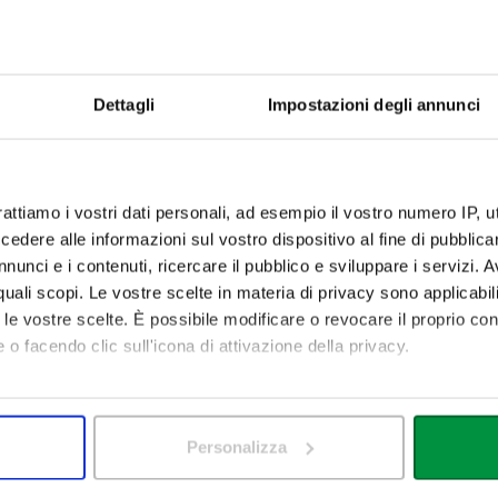
tutto il percorso universit
ivello
Dettagli
Impostazioni degli annunci
i è rivolto in particolare agli atleti che competono a livello nazional
iziativa, gli atleti non devono più scegliere tra il proseguimento della l
rattiamo i vostri dati personali, ad esempio il vostro numero IP, 
 magistrali e ciclo unico, indipendentemente dall’indirizzo
dere alle informazioni sul vostro dispositivo al fine di pubblica
azionali (
FSN
) o straniere e gli Enti di Promozione Sportiva (
EPS
) aff
nunci e i contenuti, ricercare il pubblico e sviluppare i servizi. A
sportive
agonistiche
nazionali
o
internazionali
come per esempio i
r quali scopi. Le vostre scelte in materia di privacy sono applicabi
ci e Paralimpici
to le vostre scelte. È possibile modificare o revocare il proprio 
a agonistica ma sono comunque
tesserati
come tecnici sportivi pres
 o facendo clic sull'icona di attivazione della privacy.
iati al Comitato Olimpico Nazionale Italiano (CONI) e che hanno parte
ionati Nazionali, Europei, Giochi del Mediterraneo, Universiadi, Mondi
mo anche:
oni sulla tua posizione geografica, con un'approssimazione di qu
Personalizza
spositivo, scansionandolo attivamente alla ricerca di caratteristich
tleti a conciliare lo studio universitario con la loro passione per lo