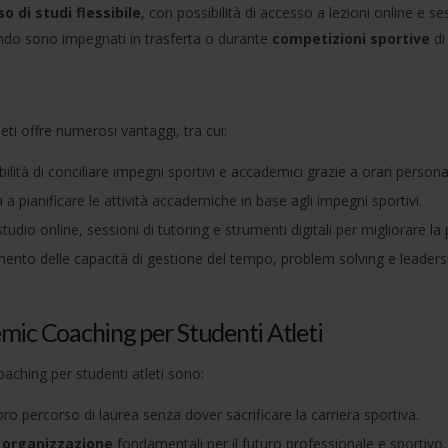
o di studi flessibile
, con possibilità di accesso a lezioni online e s
do sono impegnati in trasferta o durante
competizioni sportive
di
ti offre numerosi vantaggi, tra cui:
bilità di conciliare impegni sportivi e accademici grazie a orari personal
 pianificare le attività accademiche in base agli impegni sportivi.
udio online, sessioni di tutoring e strumenti digitali per migliorare la 
ento delle capacità di gestione del tempo, problem solving e leaders
mic Coaching per Studenti Atleti
oaching per studenti atleti sono:
oro percorso di laurea senza dover sacrificare la carriera sportiva.
e
organizzazione
fondamentali per il futuro professionale e sportivo.