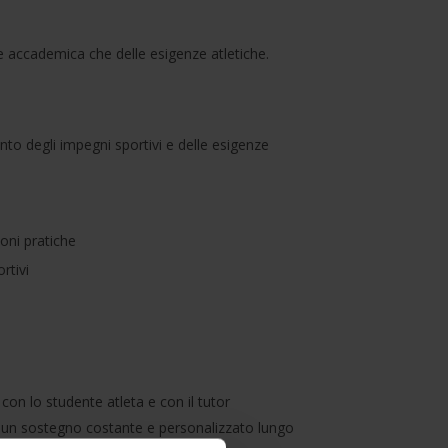
e accademica che delle esigenze atletiche.
nto degli impegni sportivi e delle esigenze
ioni pratiche
rtivi
on lo studente atleta e con il tutor
 un sostegno costante e personalizzato lungo