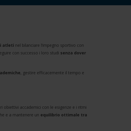
 atleti
nel bilanciare l’impegno sportivo con
eguire con successo i loro studi
senza dover
ccademiche
, gestire efficacemente il tempo e
i obiettivi accademici con le esigenze e i ritmi
iche e a mantenere un
equilibrio ottimale tra