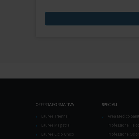
OFFERTA FORMATIVA
SPECIALI
Lauree Triennali
Area Medico Sanit
Lauree Magistrali
Professione Fisio
Lauree Ciclo Unico
Professione Odon