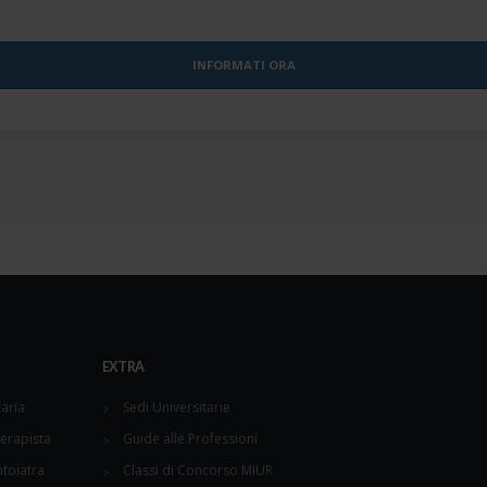
EXTRA
aria
Sedi Universitarie
terapista
Guide alle Professioni
toiatra
Classi di Concorso MIUR