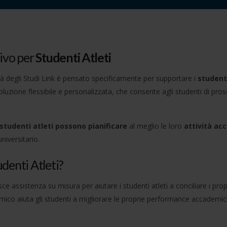
ivo per
Studenti Atleti
tà degli Studi Link è pensato specificamente per supportare i
studenti
ione flessibile e personalizzata, che consente agli studenti di pros
studenti atleti possono pianificare
al meglio le loro
attività a
niversitario.
denti Atleti?
 assistenza su misura per aiutare i studenti atleti a conciliare i propr
demico aiuta gli studenti a migliorare le proprie performance accadem