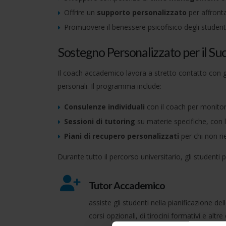
Offrire un
supporto personalizzato
per affronta
Promuovere il benessere psicofisico degli student
Sostegno Personalizzato per il Suc
Il coach accademico lavora a stretto contatto con gl
personali. Il programma include:
Consulenze individuali
con il coach per monitora
Sessioni di tutoring
su materie specifiche, con la
Piani di recupero personalizzati
per chi non r
Durante tutto il percorso universitario, gli studenti
Tutor Accademico
assiste gli studenti nella pianificazione del
corsi opzionali, di tirocini formativi e al