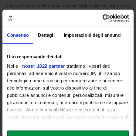
Le verifiche di profitto sono condotte esclusivamente in presenza
I requisiti di propedeuticità tra esami di profitto indicati nei
Regolamenti didattici dei corsi di studio di cui all'articolo 2, non
vengono applicati
Consenso
Dettagli
Impostazioni degli annunci
In
Quali sono i vantaggi?
I dipendenti pubblici che si iscrivono ai corsi di studio nell'ambito
Uso responsabile dei dati
dell'iniziativa
PA 110 e lode
beneficiano di una serie di vantaggi, tra
Noi e
i nostri 1022 partner
trattiamo i vostri dati
cui:
personali, ad esempio il vostro numero IP, utilizzando
tecnologie come i cookie per memorizzare e accedere
Un contributo unico onnicomprensivo
a carico dello studente
alle informazioni sul vostro dispositivo al fine di
dipendente pubblico fisso e pari al 67% della retta in vigore,
pubblicare annunci e contenuti personalizzati, misurare
indipendentemente dal valore Isee
gli annunci e i contenuti, ricercare il pubblico e sviluppare
Possibilità di abbreviazione di corso o regime di tempo
i servizi. Avete la possibilità di scegliere chi utilizza i
parziale
, con riduzione dei contributi di iscrizione in base agli
vostri dati e per quali scopi. Le vostre scelte in materia di
anni di partecipazione.
privacy sono applicabili solo su questa proprietà digitale
Il rimborso di quota parte del contributo di iscrizione
in cui avete effettuato le vostre scelte. È possibile