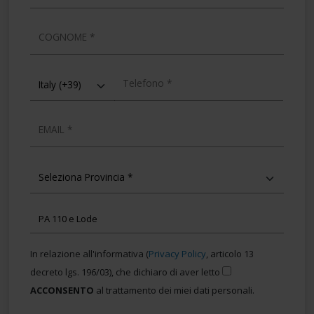
analizzare il nostro traffico. Condividiamo inoltre
informazioni sul modo in cui utilizza il nostro sito con i
nostri partner che si occupano di analisi dei dati web,
COGNOME
pubblicità e social media, i quali potrebbero combinarle
con altre informazioni che ha fornito loro o che hanno
TELEFONO
raccolto dal suo utilizzo dei loro servizi.
EMAIL
In relazione all'informativa (
Privacy Policy
, articolo 13
decreto lgs. 196/03), che dichiaro di aver letto
ACCONSENTO
al trattamento dei miei dati personali.