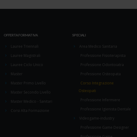
OFFERTA FORMATIVA
SPECIALI
Lauree Triennali
Area Medico Sanitaria
Lauree Magistrali
Professione Fisioterapista
Lauree Ciclo Unico
Professione Odontoiatra
Master
Professione Osteopata
Master Primo Livello
Corso Integrazione
Osteopati
Master Secondo Livello
Professione Infermiere
Master Medico - Sanitari
Professione Igienista Dentale
Corsi Alta Formazione
Videogame-industry
Professione Game Designer
Professione Game