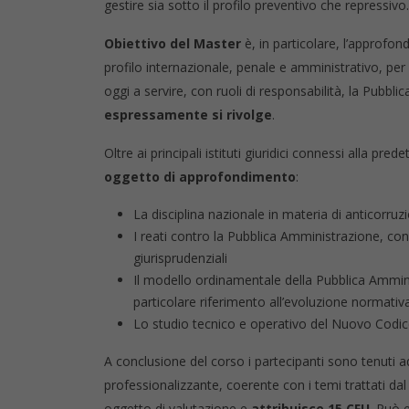
gestire sia sotto il profilo preventivo che repressivo.
Obiettivo del Master
è, in particolare, l’approfon
profilo internazionale, penale e amministrativo, pe
oggi a servire, con ruoli di responsabilità, la Pubbl
espressamente si rivolge
.
Oltre ai principali istituti giuridici connessi alla pred
oggetto di approfondimento
:
La disciplina nazionale in materia di anticorruzi
I reati contro la Pubblica Amministrazione, con 
giurisprudenziali
Il modello ordinamentale della Pubblica Ammin
particolare riferimento all’evoluzione normativa 
Lo studio tecnico e operativo del Nuovo Codice
A conclusione del corso i partecipanti sono tenuti 
professionalizzante, coerente con i temi trattati dal 
oggetto di valutazione e
attribuisce 15 CFU
. Può 