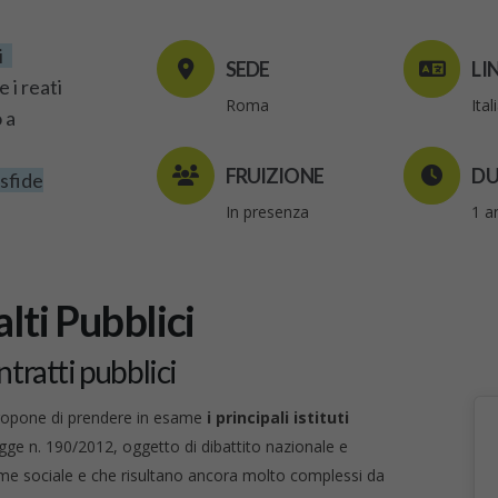
i
SEDE
LI
 i reati
Roma
Ita
 a
FRUIZIONE
DU
sfide
In presenza
1 a
lti Pubblici
tratti pubblici
ropone di prendere in esame
i principali istituti
ge n. 190/2012, oggetto di dibattito nazionale e
rme sociale e che risultano ancora molto complessi da