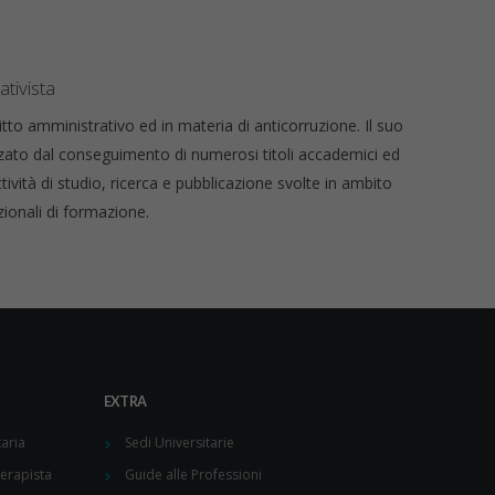
tivista
to amministrativo ed in materia di anticorruzione. Il suo
zzato dal conseguimento di numerosi titoli accademici ed
ttività di studio, ricerca e pubblicazione svolte in ambito
zionali di formazione.
EXTRA
aria
Sedi Universitarie
terapista
Guide alle Professioni