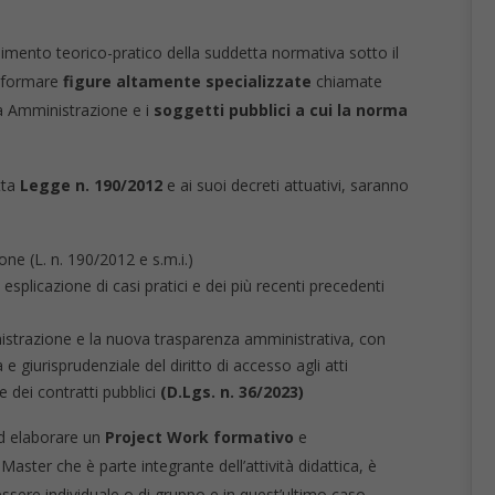
dimento teorico-pratico della suddetta normativa sotto il
r formare
figure altamente specializzate
chiamate
ica Amministrazione e i
soggetti pubblici a cui la norma
etta
Legge n. 190/2012
e ai suoi decreti attuativi, saranno
one (L. n. 190/2012 e s.m.i.)
esplicazione di casi pratici e dei più recenti precedenti
istrazione e la nuova trasparenza amministrativa, con
e giurisprudenziale del diritto di accesso agli atti
 dei contratti pubblici
(D.Lgs. n. 36/2023)
ad elaborare un
Project Work formativo
e
Master che è parte integrante dell’attività didattica, è
essere individuale o di gruppo e in quest’ultimo caso