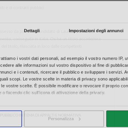
i e di contratti pubblici
Dettagli
Impostazioni degli annunci
ssesso da parte del candidato di Laurea Triennale,
mento, conseguita in Italia. Chi ha un titolo accademico
del titolo, rilasciata in loco dalle competenti
rattiamo i vostri dati personali, ad esempio il vostro numero IP, 
dere alle informazioni sul vostro dispositivo al fine di pubblica
nunci e i contenuti, ricercare il pubblico e sviluppare i servizi. A
r quali scopi. Le vostre scelte in materia di privacy sono applicabi
 una formazione specialistica sulla normativa anticorruzione
to le vostre scelte. È possibile modificare o revocare il proprio 
del settore pubblico, prepara ad affrontare sfide legate alla
 o facendo clic sull'icona di attivazione della privacy.
mo anche:
oni sulla tua posizione geografica, con un'approssimazione di qu
O PUBBLICO IN TEMA DI APPALTI E NORMATIVA
Personalizza
spositivo, scansionandolo attivamente alla ricerca di caratteristich