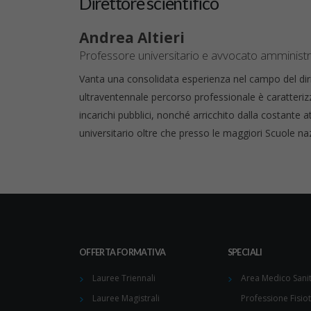
Direttore scientifico
Andrea Altieri
Professore universitario e avvocato amministra
Vanta una consolidata esperienza nel campo del dirit
ultraventennale percorso professionale è caratteri
incarichi pubblici, nonché arricchito dalla costante a
universitario oltre che presso le maggiori Scuole na
OFFERTA FORMATIVA
SPECIALI
Lauree Triennali
Area Medico Sanit
Lauree Magistrali
Professione Fisio