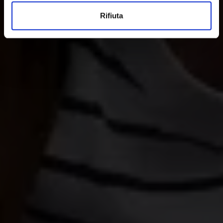
raccogliere informazioni sulla tua posizione
Rifiuta
geografica, con un'approssimazione di qualche
metro,
Identificare il tuo dispositivo, scansionandolo
attivamente alla ricerca di caratteristiche specifiche
(impronte digitali).
Approfondisci come vengono elaborati i tuoi dati personali
e imposta le tue preferenze nella
sezione dettagli
. Puoi
modificare o ritirare il tuo consenso in qualsiasi momento
dalla Dichiarazione sui cookie.
Utilizziamo i cookie per personalizzare contenuti ed
annunci, per fornire funzionalità dei social media e per
analizzare il nostro traffico. Condividiamo inoltre
informazioni sul modo in cui utilizza il nostro sito con i
nostri partner che si occupano di analisi dei dati web,
pubblicità e social media, i quali potrebbero combinarle
con altre informazioni che ha fornito loro o che hanno