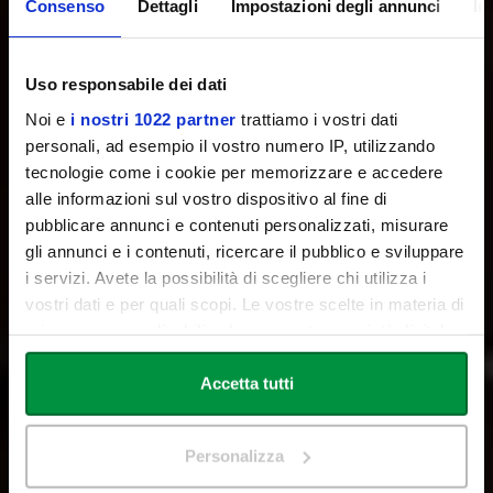
Consenso
Dettagli
Impostazioni degli annunci
In
Uso responsabile dei dati
Noi e
i nostri 1022 partner
trattiamo i vostri dati
personali, ad esempio il vostro numero IP, utilizzando
tecnologie come i cookie per memorizzare e accedere
Il presente
c
h
e
alle informazioni sul vostro dispositivo al fine di
pubblicare annunci e contenuti personalizzati, misurare
a
b
b
r
a
c
c
i
a
i
l
F
u
t
u
r
o
gli annunci e i contenuti, ricercare il pubblico e sviluppare
i servizi. Avete la possibilità di scegliere chi utilizza i
vostri dati e per quali scopi. Le vostre scelte in materia di
privacy sono applicabili solo su questa proprietà digitale
in cui avete effettuato le vostre scelte. È possibile
modificare o revocare il proprio consenso in qualsiasi
Accetta tutti
momento dalla Dichiarazione sui cookie o facendo clic
sull'icona di attivazione della privacy.
Personalizza
Con il tuo consenso, vorremmo anche: