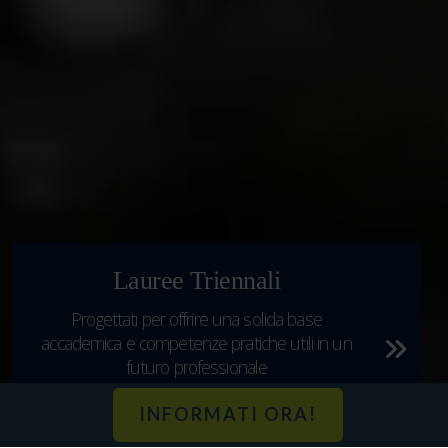
Lauree Triennali
Progettati per offrire una solida base
Per c
accademica e competenze pratiche utili in un
c
futuro professionale
INFORMATI ORA!
Esplora