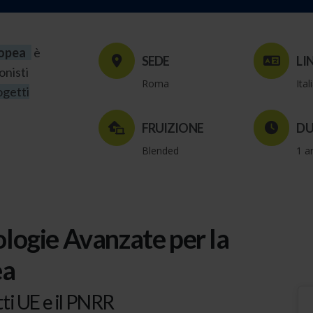
ropea
è
SEDE
LI
onisti
Roma
Ita
ogetti
FRUIZIONE
DU
Blended
1 a
logie Avanzate per la
ea
etti UE e il PNRR