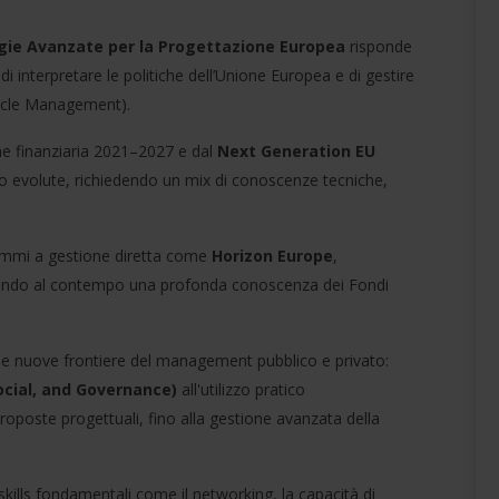
gie Avanzate per la Progettazione Europea
risponde
di interpretare le politiche dell’Unione Europea e di gestire
t Cycle Management).
ne finanziaria 2021–2027 e dal
Next Generation EU
no evolute, richiedendo un mix di conoscenze tecniche,
rammi a gestione diretta come
Horizon Europe
,
nendo al contempo una profonda conoscenza dei Fondi
alle nuove frontiere del management pubblico e privato:
ocial, and Governance)
all'utilizzo pratico
roposte progettuali, fino alla gestione avanzata della
 skills fondamentali come il networking, la capacità di