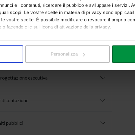
nunci e i contenuti, ricercare il pubblico e sviluppare i servizi. A
1/2027 e sua attuazione
r quali scopi. Le vostre scelte in materia di privacy sono applicabi
to le vostre scelte. È possibile modificare o revocare il proprio 
 o facendo clic sull'icona di attivazione della privacy.
mo anche:
oni sulla tua posizione geografica, con un'approssimazione di qu
one 2028/2034
Personalizza
spositivo, scansionandolo attivamente alla ricerca di caratteristich
aborati i tuoi dati personali e imposta le tue preferenze nella
s
rogettazione esecutiva
consenso in qualsiasi momento dalla Dichiarazione sui cookie.
nalizzare contenuti ed annunci, per fornire funzionalità dei socia
endicontazione
inoltre informazioni sul modo in cui utilizza il nostro sito con i 
icità e social media, i quali potrebbero combinarle con altre inform
lizzo dei loro servizi.
ti pubblici