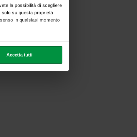
vete la possibilità di scegliere
li solo su questa proprietà
consenso in qualsiasi momento
alche metro,
Accetta tutti
e specifiche (impronte
ezione dettagli
. Puoi
l media e per analizzare il
nostri partner che si occupano
azioni che ha fornito loro o