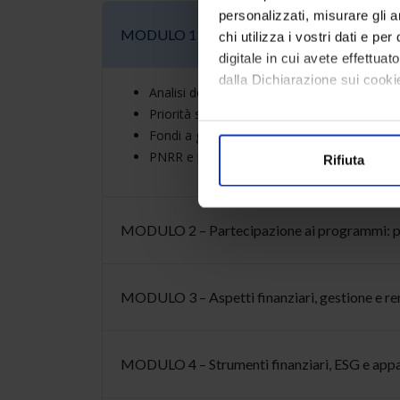
personalizzati, misurare gli an
MODULO 1 – Programmazione finanziaria 202
chi utilizza i vostri dati e pe
digitale in cui avete effettua
dalla Dichiarazione sui cookie
Analisi del QFP e delle istituzioni UE
Priorità strategiche e politiche di coesione
Con il tuo consenso, vorrem
Fondi a gestione diretta e indiretta
raccogliere informazi
PNRR e prospettive verso la programmazi
Rifiuta
Identificare il tuo di
digitali).
Approfondisci come vengono el
MODULO 2 – Partecipazione ai programmi: p
modificare o ritirare il tuo 
Utilizziamo i cookie per perso
MODULO 3 – Aspetti finanziari, gestione e r
nostro traffico. Condividiamo 
di analisi dei dati web, pubbl
che hanno raccolto dal suo uti
MODULO 4 – Strumenti finanziari, ESG e appal