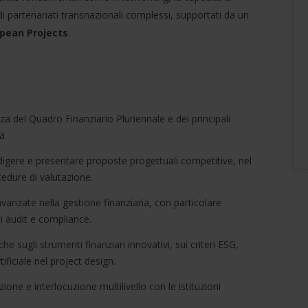
 di partenariati transnazionali complessi, supportati da un
opean Projects
.
a del Quadro Finanziario Pluriennale e dei principali
a.
digere e presentare proposte progettuali competitive, nel
cedure di valutazione.
nzate nella gestione finanziaria, con particolare
di audit e compliance.
e sugli strumenti finanziari innovativi, sui criteri ESG,
rtificiale nel project design.
ione e interlocuzione multilivello con le istituzioni