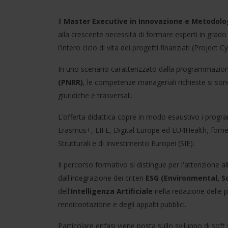
Il
Master Executive in Innovazione e Metodolo
alla crescente necessità di formare esperti in grado 
l'intero ciclo di vita dei progetti finanziati (Projec
In uno scenario caratterizzato dalla programmazio
(PNRR)
, le competenze manageriali richieste si so
giuridiche e trasversali.
L’offerta didattica copre in modo esaustivo i prog
Erasmus+, LIFE, Digital Europe ed EU4Health, for
Strutturali e di Investimento Europei (SIE).
Il percorso formativo si distingue per l'attenzione 
dall'integrazione dei criteri
ESG (Environmental, S
dell'
Intelligenza Artificiale
nella redazione delle p
rendicontazione e degli appalti pubblici.
Particolare enfasi viene posta sullo sviluppo di soft