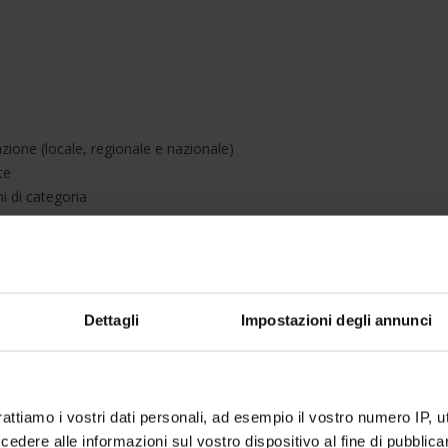
azione (locale, regionale e nazionale)
te
i di categoria
io
rnazionale
Dettagli
Impostazioni degli annunci
svolge in modalità
Blended
, con lezioni nel weekend
re la partecipazione di lavoratori e professionisti.
rattiamo i vostri dati personali, ad esempio il vostro numero IP, 
dere alle informazioni sul vostro dispositivo al fine di pubblica