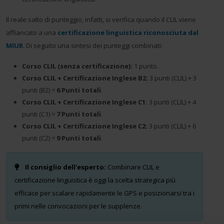
Il reale salto di punteggio, infatti, si verifica quando il CLIL viene
affiancato a una
certificazione linguistica riconosciuta dal
MIUR
. Di seguito una sintesi dei punteggi combinati:
Corso CLIL (senza certificazione):
1 punto.
Corso CLIL + Certificazione Inglese B2:
3 punti (CLIL) + 3
punti (B2) =
6 Punti totali
.
Corso CLIL + Certificazione Inglese C1:
3 punti (CLIL) + 4
punti (C1) =
7 Punti totali
.
Corso CLIL + Certificazione Inglese C2:
3 punti (CLIL) + 6
punti (C2) =
9 Punti totali
.
Il consiglio dell'esperto:
Combinare CLIL e
certificazione linguistica è oggi la scelta strategica più
efficace per scalare rapidamente le GPS e posizionarsi tra i
primi nelle convocazioni per le supplenze.