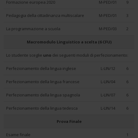
Formazione europea 2020
M-PED/01
9
Pedagogia della cittadinanza multiscalare
M-PED/01
3
La programmazione a scuola
M-PED/03
2
Macromodulo Linguistico a scelta (6 CFU)
Lo studente sceglie
uno
dei seguenti moduli di perfezionamento:
Perfezionamento della lingua inglese
L-LIN/12
6
Perfezionamento della lingua francese
L-LIN/04
6
Perfezionamento della lingua spagnola
L-LIN/07
6
Perfezionamento della lingua tedesca
L-LIN/14
6
Prova Finale
Esame finale
1