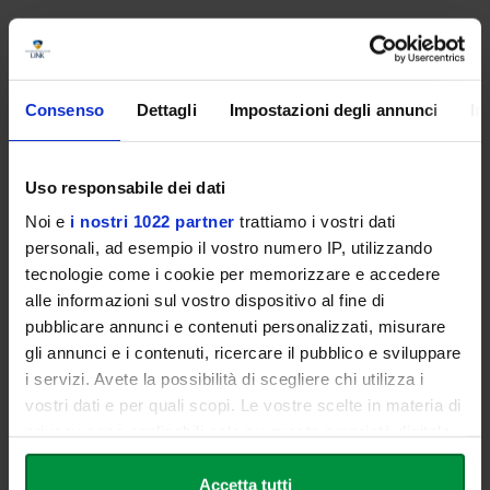
Requisiti di Ammissione
Consenso
Dettagli
Impostazioni degli annunci
In
Per l'ammissione al Corso di Perfezionamento è richiesto il
possesso di una
Laurea triennale, magistrale o
specialistica
, o di un titolo equipollente conseguito all'estero e
Uso responsabile dei dati
riconosciuto idoneo.
Noi e
i nostri 1022 partner
trattiamo i vostri dati
personali, ad esempio il vostro numero IP, utilizzando
tecnologie come i cookie per memorizzare e accedere
Specifiche del Corso
alle informazioni sul vostro dispositivo al fine di
pubblicare annunci e contenuti personalizzati, misurare
Tipologia:
Corso di Perfezionamento
gli annunci e i contenuti, ricercare il pubblico e sviluppare
i servizi. Avete la possibilità di scegliere chi utilizza i
Durata:
1.500 ore
vostri dati e per quali scopi. Le vostre scelte in materia di
Modalità:
Full online (piattaforma 24/7)
privacy sono applicabili solo su questa proprietà digitale
in cui avete effettuato le vostre scelte. È possibile
Crediti:
60 CFU
modificare o revocare il proprio consenso in qualsiasi
Accetta tutti