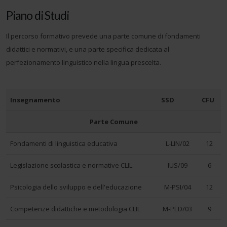
informazioni sul modo in cui utilizza il nostro sito con i
Piano di Studi
nostri partner che si occupano di analisi dei dati web,
pubblicità e social media, i quali potrebbero combinarle
Il percorso formativo prevede una parte comune di fondamenti
con altre informazioni che ha fornito loro o che hanno
didattici e normativi, e una parte specifica dedicata al
raccolto dal suo utilizzo dei loro servizi.
perfezionamento linguistico nella lingua prescelta.
Insegnamento
SSD
CFU
Parte Comune
Fondamenti di linguistica educativa
L-LIN/02
12
Legislazione scolastica e normative CLIL
IUS/09
6
Psicologia dello sviluppo e dell'educazione
M-PSI/04
12
Competenze didattiche e metodologia CLIL
M-PED/03
9