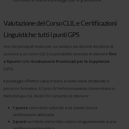
curriculum e ottenere punteggio per le graduatorie.
Valutazione del Corso CLIL e Certificazioni
Linguistiche: tutti i punti GPS
Uno dei principali motivi per cui sempre più docenti decidono di
iscriversi a un corso CLIL è la possibilità concreta di ottenere
fino
a 9 punti
nelle
Graduatorie Provinciali per le Supplenze
(GPS).
Il punteggio effettivo varia in base a come viene strutturato il
percorso formativo. Il Corso di Perfezionamento Universitario in
Metodologia CLIL da 60 CFU consente di ottenere:
1 punto
come titolo culturale a sé stante (senza
certificazione abbinata).
3 punti
se il titolo viene fatto valere congiuntamente a una
certificazione linguistica.