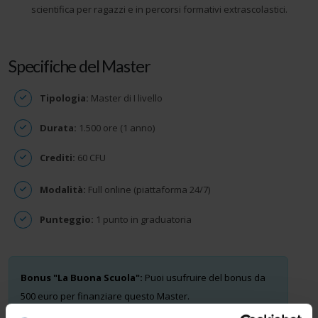
scientifica per ragazzi e in percorsi formativi extrascolastici.
Specifiche del Master
Tipologia:
Master di I livello
Durata:
1.500 ore (1 anno)
Crediti:
60 CFU
Modalità:
Full online (piattaforma 24/7)
Punteggio:
1 punto in graduatoria
Bonus "La Buona Scuola":
Puoi usufruire del bonus da
500 euro per finanziare questo Master.