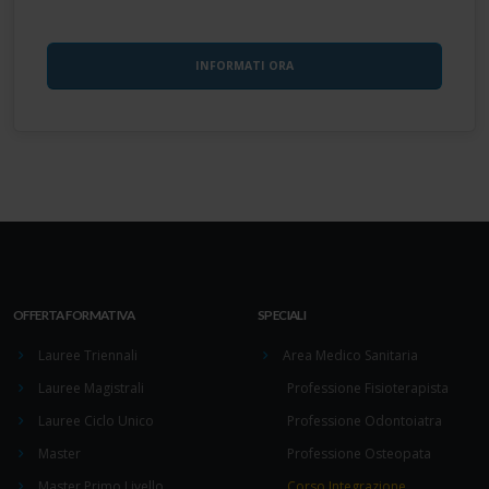
OFFERTA FORMATIVA
SPECIALI
Lauree Triennali
Area Medico Sanitaria
Lauree Magistrali
Professione Fisioterapista
Lauree Ciclo Unico
Professione Odontoiatra
Master
Professione Osteopata
Master Primo Livello
Corso Integrazione