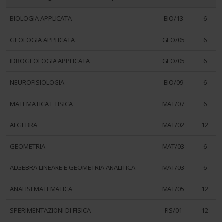
pubblicità e social media, i quali potrebbero combinarle
BIOLOGIA APPLICATA
BIO/13
6
con altre informazioni che ha fornito loro o che hanno
raccolto dal suo utilizzo dei loro servizi.
GEOLOGIA APPLICATA
GEO/05
6
IDROGEOLOGIA APPLICATA
GEO/05
6
NEUROFISIOLOGIA
BIO/09
6
MATEMATICA E FISICA
MAT/07
6
ALGEBRA
MAT/02
12
GEOMETRIA
MAT/03
6
ALGEBRA LINEARE E GEOMETRIA ANALITICA
MAT/03
6
ANALISI MATEMATICA
MAT/05
12
SPERIMENTAZIONI DI FISICA
FIS/01
12