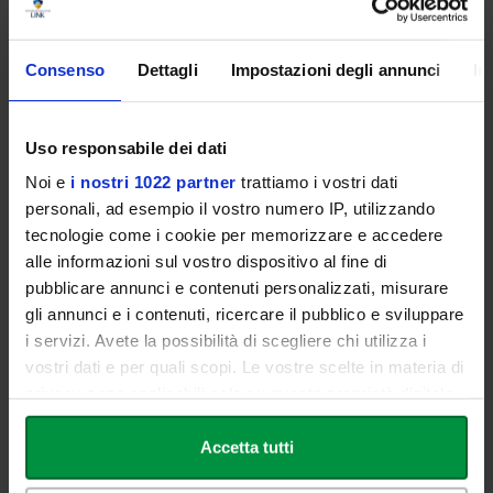
Requisiti di Ammissione
Consenso
Dettagli
Impostazioni degli annunci
In
Per l'ammissione al Master è richiesto il possesso di una Laurea
triennale, magistrale o specialistica, conseguita secondo
Uso responsabile dei dati
l’ordinamento antecedente o successivo al D. M. 509/99.
Noi e
i nostri 1022 partner
trattiamo i vostri dati
personali, ad esempio il vostro numero IP, utilizzando
tecnologie come i cookie per memorizzare e accedere
Modalità degli Esami
alle informazioni sul vostro dispositivo al fine di
pubblicare annunci e contenuti personalizzati, misurare
La valutazione finale è strutturata per verificare in modo
gli annunci e i contenuti, ricercare il pubblico e sviluppare
completo le competenze acquisite durante il percorso:
i servizi. Avete la possibilità di scegliere chi utilizza i
vostri dati e per quali scopi. Le vostre scelte in materia di
Esami per ogni insegnamento:
Un test scritto a risposta
privacy sono applicabili solo su questa proprietà digitale
multipla da 10 domande per ciascun modulo scelto.
in cui avete effettuato le vostre scelte. È possibile
Prova finale (1 CFU):
Un ulteriore esame da 10 domande a
modificare o revocare il proprio consenso in qualsiasi
Accetta tutti
risposta multipla su tematiche trasversali del master e
momento dalla Dichiarazione sui cookie o facendo clic
cultura generale del mondo scuola.