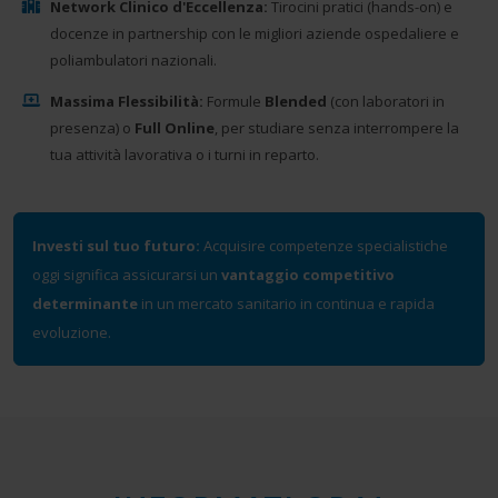
Network Clinico d'Eccellenza:
Tirocini pratici (hands-on) e
docenze in partnership con le migliori aziende ospedaliere e
poliambulatori nazionali.
Massima Flessibilità:
Formule
Blended
(con laboratori in
presenza) o
Full Online
, per studiare senza interrompere la
tua attività lavorativa o i turni in reparto.
Investi sul tuo futuro:
Acquisire competenze specialistiche
oggi significa assicurarsi un
vantaggio competitivo
determinante
in un mercato sanitario in continua e rapida
evoluzione.