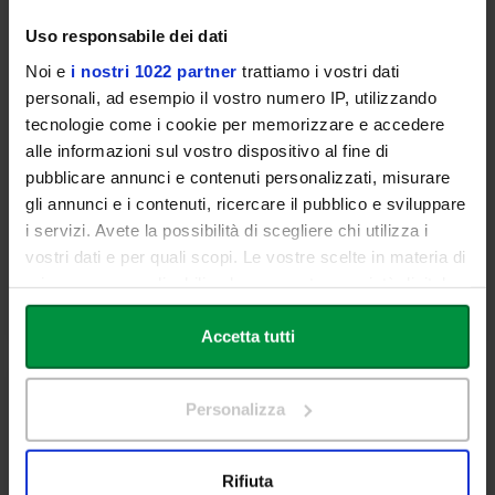
Uso responsabile dei dati
Master
Full Online
Noi e
i nostri 1022 partner
trattiamo i vostri dati
Italiano
1 anno
personali, ad esempio il vostro numero IP, utilizzando
Accesso
60 CFU
tecnologie come i cookie per memorizzare e accedere
libero
alle informazioni sul vostro dispositivo al fine di
pubblicare annunci e contenuti personalizzati, misurare
gli annunci e i contenuti, ricercare il pubblico e sviluppare
i servizi. Avete la possibilità di scegliere chi utilizza i
vostri dati e per quali scopi. Le vostre scelte in materia di
privacy sono applicabili solo su questa proprietà digitale
SCOPRI PIÙ
in cui avete effettuato le vostre scelte. È possibile
modificare o revocare il proprio consenso in qualsiasi
Accetta tutti
momento dalla Dichiarazione sui cookie o facendo clic
sull'icona di attivazione della privacy.
Personalizza
MASTER II LIVELLO
Con il tuo consenso, vorremmo anche:
CHIRURGIA PLASTICA ESTETICA - 'HANDS
raccogliere informazioni sulla tua posizione
Rifiuta
ON'