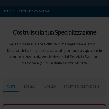
HOME
MASTER MEDICO SANITARI
Costruisci la tua Specializzazione
Seleziona la tua area clinica o manageriale e scopri i
Master di I e II livello strutturati per farti
acquisire le
competenze chiave
richieste dal Servizio Sanitario
Nazionale (SSN) e dalla sanità privata.
TUTTI
I LIVELLO
II LIVELLO
SPORT E RIABILITAZIONE
M