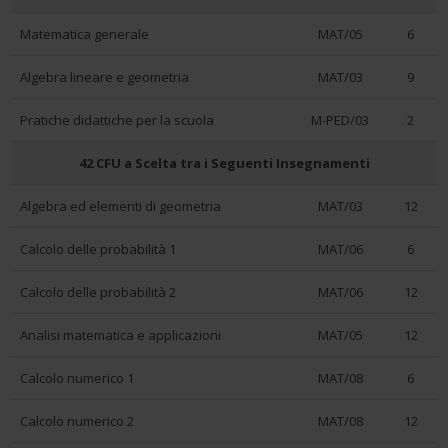
Utilizziamo i cookie per personalizzare contenuti ed
Matematica generale
MAT/05
6
annunci, per fornire funzionalità dei social media e per
analizzare il nostro traffico. Condividiamo inoltre
Algebra lineare e geometria
MAT/03
9
informazioni sul modo in cui utilizza il nostro sito con i
Pratiche didattiche per la scuola
M-PED/03
2
nostri partner che si occupano di analisi dei dati web,
pubblicità e social media, i quali potrebbero combinarle
42 CFU a Scelta tra i Seguenti Insegnamenti
con altre informazioni che ha fornito loro o che hanno
raccolto dal suo utilizzo dei loro servizi.
Algebra ed elementi di geometria
MAT/03
12
Calcolo delle probabilità 1
MAT/06
6
Calcolo delle probabilità 2
MAT/06
12
Analisi matematica e applicazioni
MAT/05
12
Calcolo numerico 1
MAT/08
6
Calcolo numerico 2
MAT/08
12