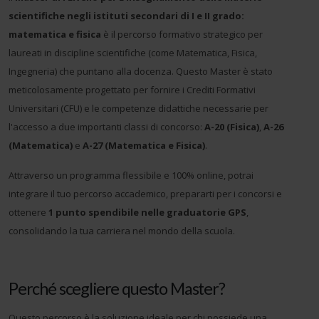
scientifiche negli istituti secondari di I e II grado:
matematica e fisica
è il percorso formativo strategico per
laureati in discipline scientifiche (come Matematica, Fisica,
Ingegneria) che puntano alla docenza. Questo Master è stato
meticolosamente progettato per fornire i Crediti Formativi
Universitari (CFU) e le competenze didattiche necessarie per
l'accesso a due importanti classi di concorso:
A-20 (Fisica)
,
A-26
(Matematica)
e
A-27 (Matematica e Fisica)
.
Attraverso un programma flessibile e 100% online, potrai
integrare il tuo percorso accademico, prepararti per i concorsi e
ottenere
1 punto spendibile nelle graduatorie GPS
,
consolidando la tua carriera nel mondo della scuola.
Perché scegliere questo Master?
Questo percorso è la soluzione ideale per chi possiede una