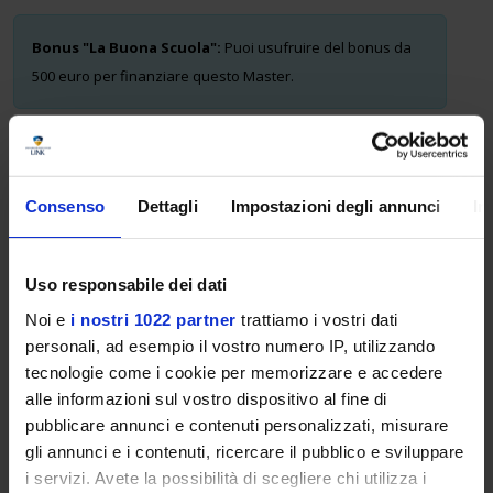
Bonus "La Buona Scuola":
Puoi usufruire del bonus da
500 euro per finanziare questo Master.
Requisiti di Ammissione
Consenso
Dettagli
Impostazioni degli annunci
In
Possono accedere al Master i possessori di una Laurea
(triennale, magistrale o specialistica) in materie scientifiche (es.
Uso responsabile dei dati
Matematica, Fisica, Ingegneria), conseguita secondo
l’ordinamento antecedente o successivo al D. M. 509/99 e idonea
Noi e
i nostri 1022 partner
trattiamo i vostri dati
per l'accesso alle classi di concorso A-20/A-26/A-27.
personali, ad esempio il vostro numero IP, utilizzando
tecnologie come i cookie per memorizzare e accedere
alle informazioni sul vostro dispositivo al fine di
pubblicare annunci e contenuti personalizzati, misurare
Modalità degli Esami
gli annunci e i contenuti, ricercare il pubblico e sviluppare
La valutazione è strutturata per verificare le competenze
i servizi. Avete la possibilità di scegliere chi utilizza i