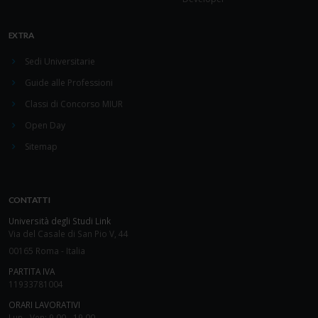
EXTRA
Sedi Universitarie
Guide alle Professioni
Classi di Concorso MIUR
Open Day
Sitemap
CONTATTI
Università degli Studi Link
Via del Casale di San Pio V, 44
00165 Roma - Italia
PARTITA IVA
11933781004
ORARI LAVORATIVI
Lun - Ven: 9.00 - 19.00