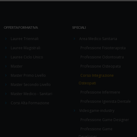
OFFERTA FORMATIVA
SPECIALI
Lauree Triennali
Area Medico Sanitaria
Lauree Magistrali
Professione Fisioterapista
Lauree Ciclo Unico
Professione Odontoiatra
Master
Professione Osteopata
Master Primo Livello
Corso Integrazione
Osteopati
Master Secondo Livello
Professione Infermiere
Master Medico - Sanitari
Professione Igienista Dentale
Corsi Alta Formazione
Videogame-industry
Professione Game Designer
Professione Game
Developer